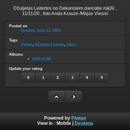
Džuljetas Leitertes no čiekuriņiem darinātie rūķīši ,
11/11/20 , foto Anda Krauze /Mājas Viesis/
Posted on
Sunday, June 13, 2021
Tags
čiekuri
,
Džuljeta Leiterte
,
rūķīši
Albums
2020-11-AK
Update your rating
0
1
2
3
4
5
Powered by
Piwigo
View in :
Mobile
|
Desktop