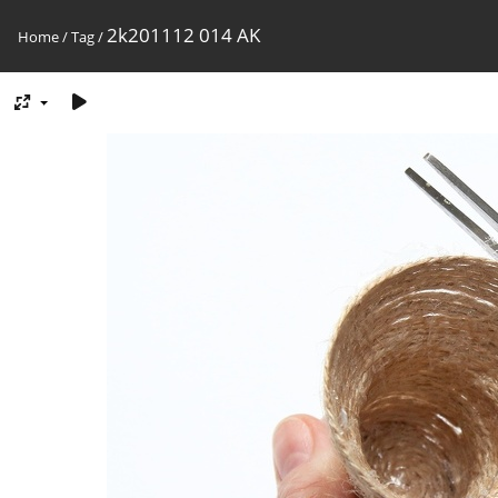
2k201112 014 AK
Home
/
Tag
/