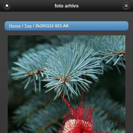
foto arhīvs
Home
/
Tag
/
2k201112 021 AK